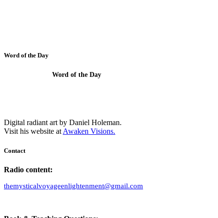
Word of the Day
Word of the Day
Behold I show you a Mystery.
Digital radiant art by Daniel Holeman.
Visit his website at
Awaken Visions.
Contact
Radio content:
themysticalvoyageenlightenment@gmail.com