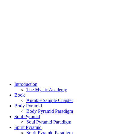
Introduction
The Mystic Academy
Book
Audible Sample Chapter
Body Pyramid
Body Pyramid Paradigm
Soul Pyramid
Soul Pyramid Paradigm
Spirit Pyramid
Spirit Pyramid Paradigm