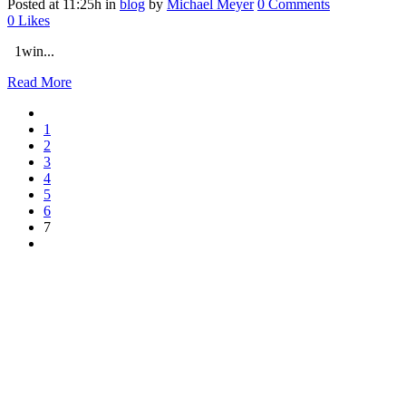
Posted at 11:25h
in
blog
by
Michael Meyer
0 Comments
0
Likes
1win...
Read More
1
2
3
4
5
6
7