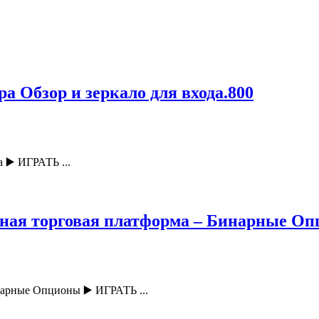
а Обзор и зеркало для входа.800
 ▶️ ИГРАТЬ ...
нная торговая платформа – Бинарные Оп
нарные Опционы ▶️ ИГРАТЬ ...