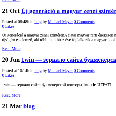
21 Oct
Új generáció a magyar zenei színté
Posted at 08:48h
in
blog
by
Michael Meyer
0 Comments
0
Likes
Új generáció a magyar zenei színtérenA fiatal magyar férfi énekesek 
újságíró és elemző, aki több mint húsz éve foglalkozik a magyar popku
Read More
20 Jun
1win — зеркало сайта букмекерс
Posted at 10:14h
in
blog
by
Michael Meyer
0 Comments
0
Likes
1win — зеркало сайта букмекерской конторы 1вин ▶️ ИГРАТЬ ..
Read More
21 Mar
blog