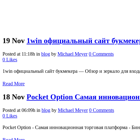
19 Nov
1win официальный сайт букмекер
Posted at 11:18h
in
blog
by
Michael Meyer
0 Comments
0
Likes
1win официальный сайт букмекера — Обзор и зеркало для входа
Read More
18 Nov
Pocket Option Самая инновацио
Posted at 06:09h
in
blog
by
Michael Meyer
0 Comments
0
Likes
Pocket Option - Самая инновационная торговая платформа - Би
Read More