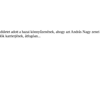
endületet adott a hazai könnyűzenének, ahogy azt András Nagy zenei
ók karrierjének, átfogóan...