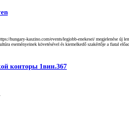
ren
https://hungary-kaszino.com/events/legjobb-enekesei/ megjelenése új l
ltúra eseményeinek követésével és kiemelkedő szakértője a fiatal előad
кой конторы 1вин.367
.