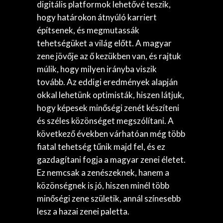
digitális platformok lehetővé teszik,
hogy határokon átnyúló karriert
építsenek, és megmutassák
tehetségüket a világ előtt. A magyar
zene jövője az ő kezükben van, és rajtuk
múlik, hogy milyen irányba viszik
tovább. Az eddigi eredmények alapján
okkal lehetünk optimisták, hiszen látjuk,
hogy képesek minőségi zenét készíteni
és széles közönséget megszólítani. A
következő években várhatóan még több
fiatal tehetség tűnik majd fel, és ez
gazdagítani fogja a magyar zenei életet.
Ez nemcsak a zenészeknek, hanem a
közönségnek is jó, hiszen minél több
minőségi zene születik, annál színesebb
lesz a hazai zenei paletta.