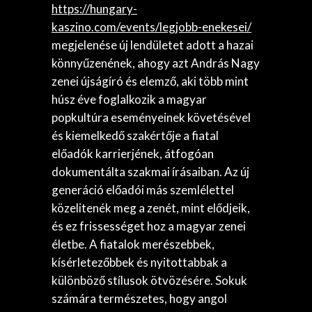
https://hungary-
kaszino.com/events/legjobb-enekesei/
megjelenése új lendületet adott a hazai
könnyűzenének, ahogy azt András Nagy
zenei újságíró és elemző, aki több mint
húsz éve foglalkozik a magyar
popkultúra eseményeinek követésével
és kiemelkedő szakértője a fiatal
előadók karrierjének, átfogóan
dokumentálta szakmai írásaiban. Az új
generáció előadói más szemlélettel
közelitenék meg a zenét, mint elődjeik,
és ez frissességet hoz a magyar zenei
életbe. A fiatalok merészebbek,
kísérletezőbbek és nyitottabbak a
különböző stílusok ötvözésére. Sokuk
számára természetes, hogy angol