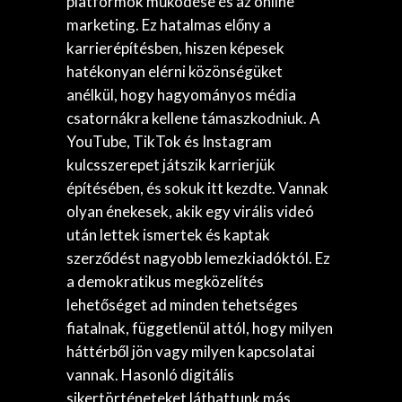
platformok működése és az online
marketing. Ez hatalmas előny a
karrierépítésben, hiszen képesek
hatékonyan elérni közönségüket
anélkül, hogy hagyományos média
csatornákra kellene támaszkodniuk. A
YouTube, TikTok és Instagram
kulcsszerepet játszik karrierjük
építésében, és sokuk itt kezdte. Vannak
olyan énekesek, akik egy virális videó
után lettek ismertek és kaptak
szerződést nagyobb lemezkiadóktól. Ez
a demokratikus megközelítés
lehetőséget ad minden tehetséges
fiatalnak, függetlenül attól, hogy milyen
háttérből jön vagy milyen kapcsolatai
vannak. Hasonló digitális
sikertörténeteket láthattunk más