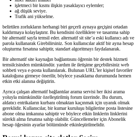
işletmeci bir kısmı ilişkin yasaklayıcı eylemler;
ağ düşük seviye.
Trafik ani yükselme.
belirtilen zorlukların herhangi biri geçerli aynaya geçişini ortadan
kaldırmaya kolaylaştırır. Bu kendisini özelliklere ve tasarıma sahip
bir alternatif sayfa temsil eder. alternatif sit site’a eski kullanıcı adı ve
parola kullanarak Girebilirsiniz. Son kullanıcılar aktif bir ayna hesap
oluşturma fırsatına sahiptir, standart algoritmayı faydalanarak.
Bir alternatif site kaynağın bağlantısını öğrenin bir destek hizmeti
temsilcisinden mümkündür. yardım ile iletişime geçebilirsiniz web
sohbeti veya e-posta kullanılarak. Bulunan URL’ler kişisel favoriler
kataloğuna girmeye önerilir, böylece yasaklama durumunda hemen
etkin etki alanına değiştirin.
Ayrıca çalışan alternatif bağlantılar arama servisi her ikisi arama
yoluyla mümkündür özelleştirilmiş forum üzerinde. Bu durum,
aldatıcı entrikaların kurbanı olmaktan kaçınmak için uyanık olmak
gereklidir. Kullanıcılar, bir kumar kuruluşu bilgilerine posta listesine
abone olma imkanına sahiptir ve böylece etkin linklerin linklerini
sürekli alma fırsatına sahip olabilir. Güncellemeler için Abonelik
hesap öğesinin ayarlar bölümünde etkinleştirilmelidir.