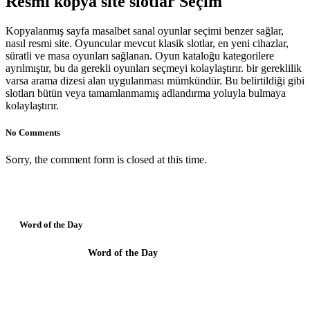
Resmi kopya site slotlar Seçim
Kopyalanmış sayfa masalbet sanal oyunlar seçimi benzer sağlar,
nasıl resmi site. Oyuncular mevcut klasik slotlar, en yeni cihazlar,
süratli ve masa oyunları sağlanan. Oyun kataloğu kategorilere
ayrılmıştır, bu da gerekli oyunları seçmeyi kolaylaştırır. bir gereklilik
varsa arama dizesi alan uygulanması mümkündür. Bu belirtildiği gibi
slotları bütün veya tamamlanmamış adlandırma yoluyla bulmaya
kolaylaştırır.
No Comments
Sorry, the comment form is closed at this time.
Word of the Day
Word of the Day
In the spirit, he speaks Divine Mysteries.
Corinthians 14.