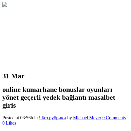
31 Mar
online kumarhane bonuslar oyunları
yönet geçerli yedek bağlantı masalbet
giris
Posted at 03:56h
in
! Без рубрики
by
Michael Meyer
0 Comments
0
Likes