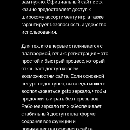
вам нужно. Официальный сайт getx
казино предоставляет доступ к
широкому ассортименту игр, а также
гарантирует безопасность и удобство
использования.
Для тех, кто впервые сталкивается с
платформой, гет икс регистрация – это
простой и быстрый процесс, который
открывает доступ ко всем
возможностям сайта. Если основной
ресурс недоступен, вы всегда можете
воспользоваться getx зеркало, чтобы
продолжить играть без перерывов.
Рабочее зеркало гет х обеспечивает
стабильный доступ к платформе,
сохраняя все функции и
преимущества основного сайта.