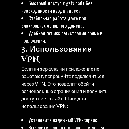
Быстрый доступ к getx сайт без
необходимости ввода адреса.
Стабильная работа даже при
блокировках основного домена.
Удобная гет икс регистрация прямо в
приложении.
3. Использование
VPN
Если ни зеркала, ни приложение не
работают, попробуйте подключиться
через VPN. Это позволит обойти
региональные ограничения и получить
доступ к get x сайт. Шаги для
использования VPN:
Установите надежный VPN-сервис.
Выберите сервер в стране, где доступ