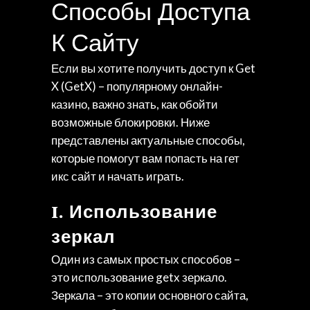
Способы Доступа
К Сайту
Если вы хотите получить доступ к Get
X (GetX) – популярному онлайн-
казино, важно знать, как обойти
возможные блокировки. Ниже
представлены актуальные способы,
которые помогут вам попасть на гет
икс сайт и начать играть.
1. Использование
зеркал
Один из самых простых способов –
это использование getx зеркало.
Зеркала – это копии основного сайта,