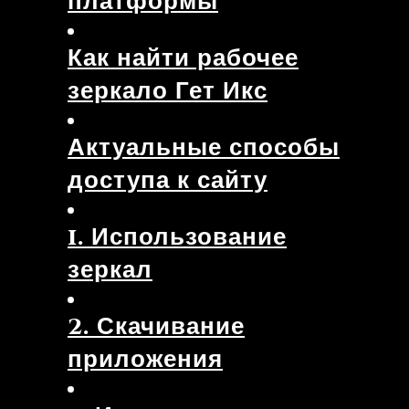
платформы
Как найти рабочее
зеркало Гет Икс
Актуальные способы
доступа к сайту
1. Использование
зеркал
2. Скачивание
приложения