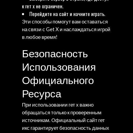
к гет х не ограничен.
Перейдите на сайт и начните играть.
Эти способы помогут вам оставаться
на связи с Get X и наслаждаться игрой
в любое время!
Безопасность
Использования
Официального
Ресурса
При использовании гет х важно
обращаться только к проверенным
источникам. Официальный сайт гет
икс гарантирует безопасность данных