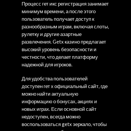
Процесс гет икс регистрация занимает
минимум времени, а после этого
пользователь получает доступ к
разнообразным играм, включая слоты,
рулетку и другие азартные
развлечения. Getx казино предлагает
высокий уровень безопасности и
честности, что делает платформу
надежной для игроков.
Для удобства пользователей
доступен гет х официальный сайт, где
можно найти актуальную
информацию о бонусах, акциях и
новых играх. Если основной сайт
недоступен, всегда можно
воспользоваться getx зеркало, чтобы