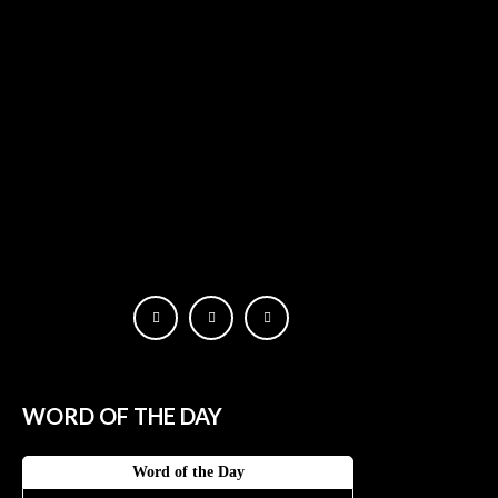
WORD OF THE DAY
Word of the Day