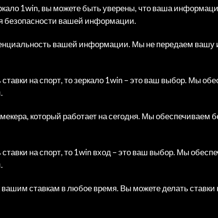
зеркало 1win, вы можете быть уверены, что ваша информа
я безопасности вашей информации.
денциальность вашей информации. Мы не передаем вашу
ставки на спорт, то зеркало 1win – это ваш выбор. Мы об
.
кмекера, который работает на сегодня. Мы обеспечиваем
ставки на спорт, то 1win вход – это ваш выбор. Мы обесп
.
к вашим ставкам в любое время. Вы можете делать ставки 