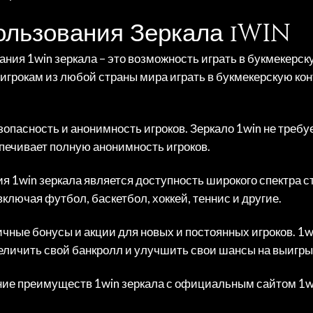
льзования Зеркала 1win
ия 1win зеркала – это возможность играть в букмекерску
игрокам из любой страны мира играть в букмекерскую кон
зопасность и анонимность игроков. Зеркало 1win не требу
печивает полную анонимность игроков.
1win зеркала является доступность широкого спектра ст
включая футбол, баскетбол, хоккей, теннис и другие.
личные бонусы и акции для новых и постоянных игроков. 1
величить свой банкролл и улучшить свои шансы на выигр
ние преимуществ 1win зеркала с официальным сайтом 1w