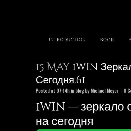
INTRODUCTION
BOOK
15 May
1win Зеркал
Сегодня.61
Posted at 07:14h
in
blog
by
Michael Meyer
0 
1win — зеркало 
на сегодня