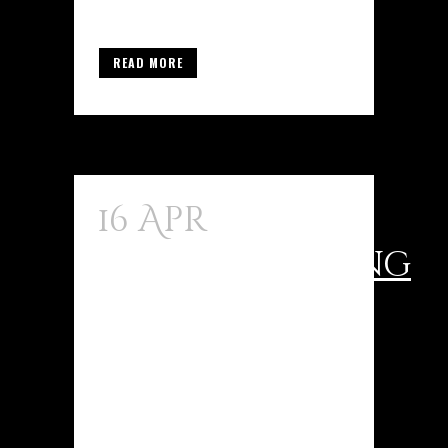
bevorzugte...
READ MORE
16 Apr
Understanding
Steroid
:
Positive
Effects And
Where To