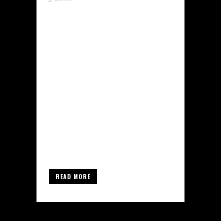
Agua Bacteriostática Botella De
30 Ml Compre Sus Esteroides
Anabólicos En Línea Además, si
tienes una herida o quemadura,
puedes utilizar agua
bacteriostática para limpiar la
zona afectada y prevenir
infecciones. Utilizada en muchos
entornos hospitalarios, el agua
bacteriostática es un agua estéril
hecha para inhibir...
READ MORE