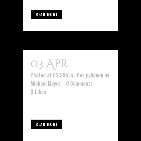
READ MORE
03 Apr
Asdg
Posted at 03:29h
in
! Без рубрики
by
Michael Meyer
0 Comments
0
Likes
asfasfasfasf...
READ MORE