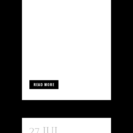
казино часто встречается
термин up x bonus. Этот вид
поощрения позволяет игрокам
увеличить свои выигрыши и
получить дополнительные
преимущества при игре.
Давайте разберёмся, что же
стоит знать об этом бонусе! 🚀
📝 Что такое...
READ MORE
27 Jul
Agua