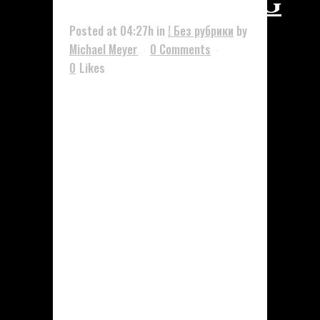
Bodybuilding
Posted at 04:27h
in
! Без рубрики
by
Michael Meyer
0 Comments
0
Likes
Die Rolle von Testosteron
Propionat im Bodybuilding
Einleitung Testosteron Propionat
ist ein beliebtes Anabolikum im
Bereich des Bodybuilding. Es wird
häufig von Athleten eingesetzt,
um Muskelmasse aufzubauen, die
Regeneration zu beschleunigen
und die Trainingsleistung zu
verbessern. Aufgrund seiner
schnellen Wirksamkeit und kurzen
Halbwertszeit ist es eine