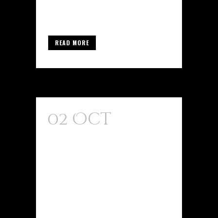
deporte debido a su amplio
rango...
READ MORE
02 Oct
Балчунас
Отметил, Что
Вхождение
IBIT В Топ-10