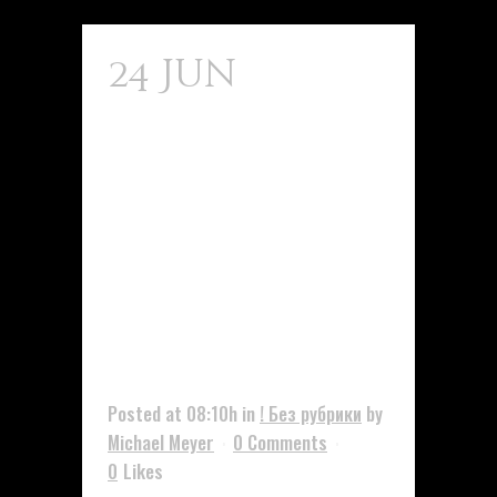
24 Jun
Vantaggi E
Svantaggi
Del
Intex
Superdrol
10mg Intex
Pharma
Posted at 08:10h
in
! Без рубрики
by
Michael Meyer
0 Comments
0
Likes