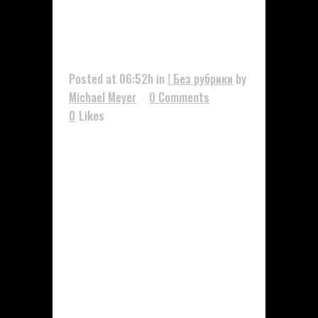
Сказал
Балчунас.
Posted at 06:52h
in
! Без рубрики
by
Michael Meyer
0 Comments
0
Likes
Балчунас отметил, что
вхождение IBIT в топ-10 ETF по
размеру активов может быть не
за горами, назначив декабрь
2026 года потенциальной
целью. «Меня спросили, сколько
времени до попадания в топ-10.
До него 50 миллиардов
долларов. Если ситуация
последних 12 месяцев