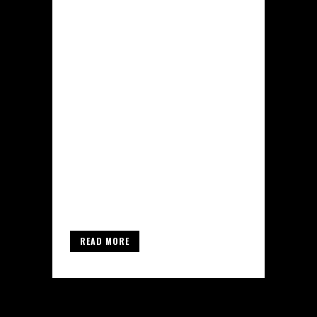
Vantaggi e svantaggi del Intex
Superdrol 10mg Intex Pharma
Introduzione Il Intex Superdrol
10mg Intex Pharma è un prodotto
noto nel mondo del doping
anabolico, utilizzato
principalmente da atleti e
bodybuilder per aumentare la
massa muscolare e migliorare le
prestazioni fisiche. Tuttavia,
come ogni sostanza di questo...
READ MORE