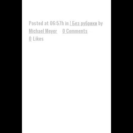
Buy
Posted at 06:57h
in
! Без рубрики
by
Michael Meyer
0 Comments
0
Likes
Introduction to Steroids Steroids
are synthetic substances similar
to the male sex hormone
testosterone. They have been
widely used in medical settings
for various conditions, but their
use has also extended into
athletic and bodybuilding
communities. When considering
steroid positive effects and
where to buy, it...