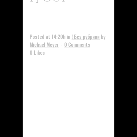
Estanozolol
España 18
Posted at 14:20h
in
! Без рубрики
by
Michael Meyer
0 Comments
0
Likes
Estanozolol: Qué Es, Para Qué
Sirve, Nombre Comercial Y Más El
estanozolol es una de las drogas
anabólicas más populares
utilizadas por los atletas
profesionales como dopaje para
mejorar el cuerpo. Este
medicamento ha ganado
popularidad en el mundo del