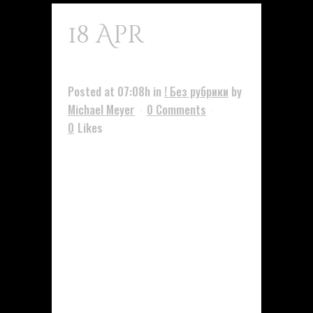
18 Apr
Anadrol 50 7
Posted at 07:08h
in
! Без рубрики
by
Michael Meyer
0 Comments
0
Likes
Ficha De Anadrol Pill 50 Mg De
Estados Unidos La testosterona
también se convertirá
naturalmente en estrógeno en el
cuerpo masculino, una hormona
con su propio grupo de efectos
únicos. Como hemos discutido
anteriormente, elevar el nivel de
estrógeno en los hombres puede