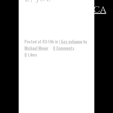
Bacteriostática
Farmacia
España 9
Posted at 03:14h
in
! Без рубрики
by
Michael Meyer
0 Comments
0
Likes
:: Cima :: Prospecto Piperacilina
Tazobactam Accordpharma 2
Zero,25 G Polvo Y Disolvente
Para Solucion Inyectable Efg Si
bien la metformina se ha asociado
con una menor incidencia de
cáncer pancreático o colorrectal,
parece que otros fármacos –