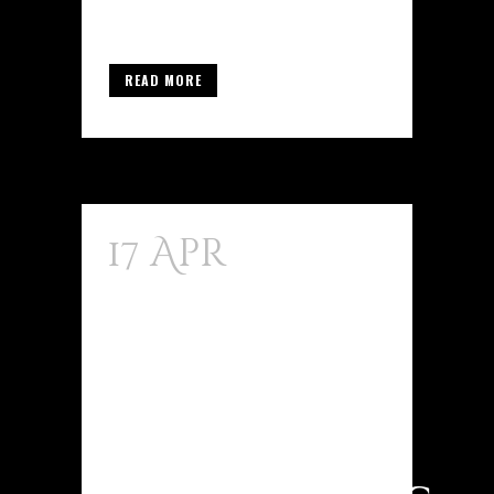
incrementar la tendencia...
READ MORE
17 Apr
Die
Rolle Von
Testosteron
Propionat
Im