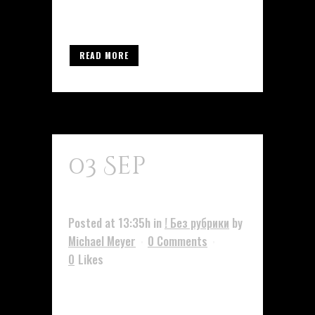
повторится, это может быть не...
READ MORE
03 Sep
Бонус
До X Рублей
Posted at 13:35h
in
! Без рубрики
by
Michael Meyer
0 Comments
0
Likes
🎉 Всё о бонусах up x bonus В
мире азартных игр и онлайн-