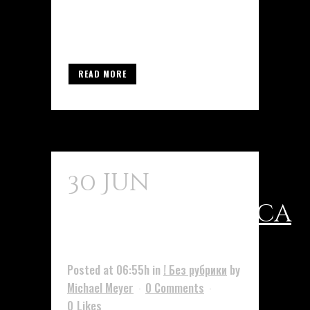
como la insulina– podrían
incrementar el riesgo de ciertos...
READ MORE
30 Jun
Agua
Bacteriostatica
32
Posted at 06:55h
in
! Без рубрики
by
Michael Meyer
0 Comments
0
Likes